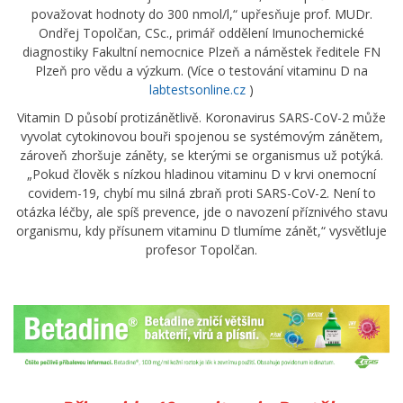
považovat hodnoty do 300 nmol/l,“ upřesňuje prof. MUDr.
Ondřej Topolčan, CSc., primář oddělení Imunochemické
diagnostiky Fakultní nemocnice Plzeň a náměstek ředitele FN
Plzeň pro vědu a výzkum. (Více o testování vitaminu D na
labtestsonline.cz
)
Vitamin D působí protizánětlivě. Koronavirus SARS-CoV-2 může
vyvolat cytokinovou bouři spojenou se systémovým zánětem,
zároveň zhoršuje záněty, se kterými se organismus už potýká.
„Pokud člověk s nízkou hladinou vitaminu D v krvi onemocní
covidem-19, chybí mu silná zbraň proti SARS-CoV-2. Není to
otázka léčby, ale spíš prevence, jde o navození příznivého stavu
organismu, kdy přísunem vitaminu D tlumíme zánět,“ vysvětluje
profesor Topolčan.