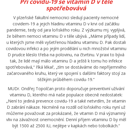
Při covidu-19 se vitamin D v těle
spotřebovává
V plzeňské fakultní nemocnici sledují pacienty nemocné
covidem-19 a jejich hladinu vitaminu D v krvi od začátku
pandemie, tedy od jara loňského roku. Z výzkumu mj. vyplývá,
že během nemoci vitaminu D v těle ubývá. „Máme případy lidí,
u kterých jsme měli vyšetřenou hladinu vitaminu D. Pak dostali
covidovou infekci a po jejím prodělání u nich množství vitaminu
D prudce kleslo třeba na polovinu, na čtvrtinu. V praxi to bývá
tak, že lidé mají málo vitaminu D a ještě k tomu ho infekce
spotřebovává,“ říká lékař, „tím se dostáváme do nepříjemného
začarovaného kruhu, který ve spojení s dalšími faktory stojí za
těžkým průběhem covidu-19.“
MUDr. Ondřej Topolčan proto doporučuje preventivní užívání
vitaminu D, kterého má naše populace obecně nedostatek:
„Není to jediná prevence covidu-19 a také netvrdím, že vitamin
D zabrání nákaze. Nicméně na rozdíl od loňského roku nyní už
můžeme považovat za prokázané, že vitamin D má významný
vliv na závažnost onemocnění. Denní příjem vitaminu D by měl
být 1500 až 2500 IU, nejlépe v kapkách nebo tobolkách.“