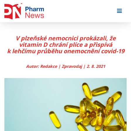
Skip
to
content
V plzeňské nemocnici prokázali, že
vitamin D chrání plíce a přispívá
k lehčímu průběhu onemocnění covid-19
Autor: Redakce | Zpravodaj | 2. 8. 2021