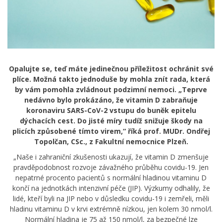
Opalujte se, teď máte jedinečnou příležitost ochránit své
plíce. Možná takto jednoduše by mohla znít rada, která
by vám pomohla zvládnout podzimní nemoci. „Teprve
nedávno bylo prokázáno, že vitamin D zabraňuje
koronaviru SARS-CoV-2 vstupu do buněk epitelu
dýchacích cest. Do jisté míry tudíž snižuje škody na
plicích způsobené tímto virem,“ říká prof. MUDr. Ondřej
Topolčan, CSc., z Fakultní nemocnice Plzeň.
„Naše i zahraniční zkušenosti ukazují, že vitamin D zmenšuje
pravděpodobnost rozvoje závažného průběhu covidu-19. Jen
nepatrné procento pacientů s normální hladinou vitaminu D
končí na jednotkách intenzivní péče (JIP). Výzkumy odhalily, že
lidé, kteří byli na JIP nebo v důsledku covidu-19 i zemřeli, měli
hladinu vitaminu D v krvi extrémně nízkou, jen kolem 30 nmol/l.
Normální hladina je 75 až 150 nmol/l, za bezpečné lze