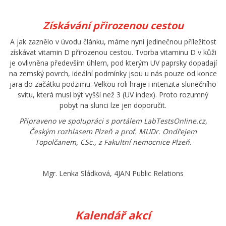
Získávání přirozenou cestou
A jak zaznělo v úvodu článku, máme nyní jedinečnou příležitost
získávat vitamin D přirozenou cestou. Tvorba vitaminu D v kůži
je ovlivněna především úhlem, pod kterým UV paprsky dopadají
na zemský povrch, ideální podmínky jsou u nás pouze od konce
jara do začátku podzimu. Velkou roli hraje i intenzita slunečního
svitu, která musí být vyšší než 3 (UV index). Proto rozumný
pobyt na slunci lze jen doporučit.
Připraveno ve spolupráci s portálem LabTestsOnline.cz,
Českým rozhlasem Plzeň a prof. MUDr. Ondřejem
Topolčanem, CSc., z Fakultní nemocnice Plzeň.
Mgr. Lenka Sládková, 4JAN Public Relations
Kalendář akcí