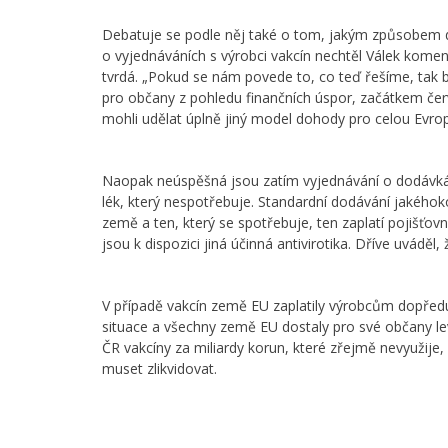
Debatuje se podle něj také o tom, jakým způsobem d
o vyjednáváních s výrobci vakcín nechtěl Válek komen
tvrdá. „Pokud se nám povede to, co teď řešíme, ta
pro občany z pohledu finančních úspor, začátkem če
mohli udělat úplně jiný model dohody pro celou Evrops
Naopak neúspěšná jsou zatím vyjednávání o dodávkách a
lék, který nespotřebuje. Standardní dodávání jakéhoko
země a ten, který se spotřebuje, ten zaplatí pojišťov
jsou k dispozici jiná účinná antivirotika. Dříve uvádě
V případě vakcín země EU zaplatily výrobcům dopředu, 
situace a všechny země EU dostaly pro své občany lev
ČR vakcíny za miliardy korun, které zřejmě nevyužije,
muset zlikvidovat.