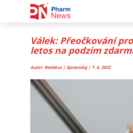
Skip
to
content
Válek: Přeočkování pr
letos na podzim zdarm
Autor: Redakce | Zpravodaj | 7. 6. 2022