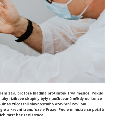
em září, protože hladina protilátek trvá měsíce. Pokud
ba, aby rizikové skupiny byly naočkované někdy od konce
se dnes zúčastnil slavnostního otevření Pavilonu
gie a krevní transfuze v Praze. Podle ministra se počítá
ch míst bez registrace.