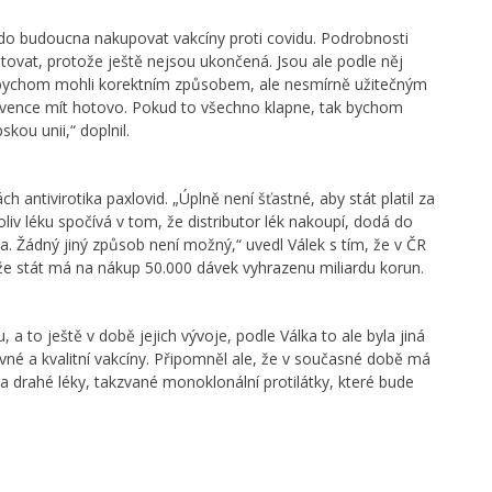
o budoucna nakupovat vakcíny proti covidu. Podrobnosti
tovat, protože ještě nejsou ukončená. Jsou ale podle něj
k bychom mohli korektním způsobem, ale nesmírně užitečným
rvence mít hotovo. Pokud to všechno klapne, tak bychom
kou unii,“ doplnil.
ntivirotika paxlovid. „Úplně není šťastné, aby stát platil za
liv léku spočívá v tom, že distributor lék nakoupí, dodá do
na. Žádný jiný způsob není možný,“ uvedl Válek s tím, že v ČR
l, že stát má na nákup 50.000 dávek vyhrazenu miliardu korun.
a to ještě v době jejich vývoje, podle Válka to ale byla jiná
né a kvalitní vakcíny. Připomněl ale, že v současné době má
 a drahé léky, takzvané monoklonální protilátky, které bude