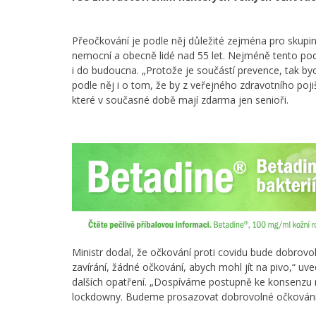
Přeočkování je podle něj důležité zejména pro skup
nemocní a obecně lidé nad 55 let. Nejméně tento pod
i do budoucna. „Protože je součástí prevence, tak byc
podle něj i o tom, že by z veřejného zdravotního poj
které v současné době mají zdarma jen senioři.
Ministr dodal, že očkování proti covidu bude dobro
zavírání, žádné očkování, abych mohl jít na pivo,“ uve
dalších opatření. „Dospíváme postupně ke konsenzu
lockdowny. Budeme prosazovat dobrovolné očkování, p