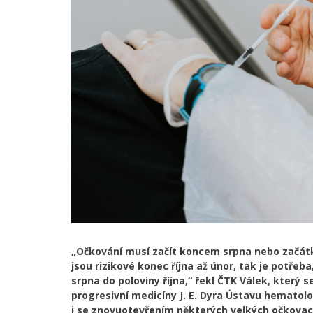
„Očkování musí začít koncem srpna nebo začátk
jsou rizikové konec října až únor, tak je potře
srpna do poloviny října,“ řekl ČTK Válek, který 
progresivní medicíny J. E. Dyra Ústavu hematolo
i se znovuotevřením některých velkých očkovací