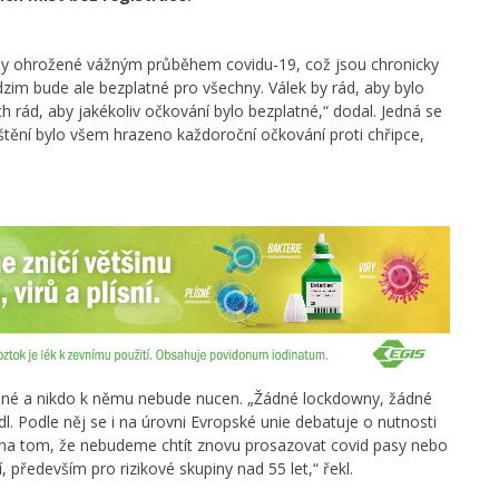
iny ohrožené vážným průběhem covidu-19, což jsou chronicky
zim bude ale bezplatné pro všechny. Válek by rád, aby bylo
h rád, aby jakékoliv očkování bylo bezplatné,“ dodal. Jedná se
ištění bylo všem hrazeno každoroční očkování proti chřipce,
volné a nikdo k němu nebude nucen. „Žádné lockdowny, žádné
dl. Podle něj se i na úrovni Evropské unie debatuje o nutnosti
 na tom, že nebudeme chtít znovu prosazovat covid pasy nebo
ředevším pro rizikové skupiny nad 55 let,“ řekl.