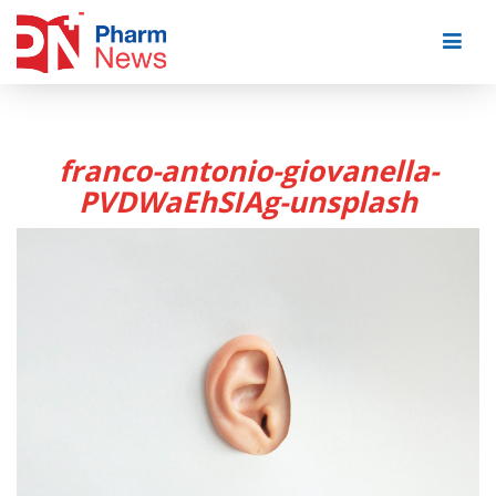
Skip
to
content
franco-antonio-giovanella-
PVDWaEhSIAg-unsplash