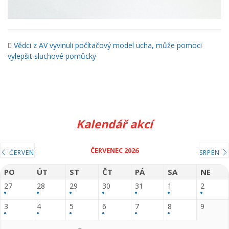
Vědci z AV vyvinuli počítačový model ucha, může pomoci
vylepšit sluchové pomůcky
Kalendář akcí
ČERVENEC 2026
ČERVEN
SRPEN
PO
ÚT
ST
ČT
PÁ
SA
NE
27
28
29
30
31
1
2
3
4
5
6
7
8
9