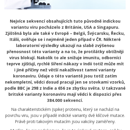
Nejvíce sekvencí obsahujících tuto původně indickou
variantu viru pocházelo z Británie, USA a Singapuru.
Zjištěná byla ale také v Evropě – Belgii, Švýcarsku, Řecku,
Itálii, ověřuje se i nejméně jeden případ v ČR. Některé
laboratorní výsledky ukazují na slabě zvýšenou
přenosnost této varianty a na to, že protilátky obtížněji
virus blokují. Nakolik to ale snižuje imunitu, odborníci
teprve zjišťují, rychlé šíření nákazy v Indii totiž může mít
i jiné příčiny než větší nakažlivost tamní varianty
koronaviru. Údaje o této variantě jsou totiž zatím
nekompletní, vědci dosud pracují jen se stovkami vzorků,
podle BBC je 298 z Indie a 656 ze zbytku světa. U takzvané
britské varianty koronaviru mají vědci k dispozici přes
384.000 sekvencí.
Na charakteristickém (spike) proteinu, který se nachází na
povrchu viru, jsou v případě indické varianty dvě klíčové mutace.
Právě proti takovým mutacím jsou vakcíny zaměřeny.