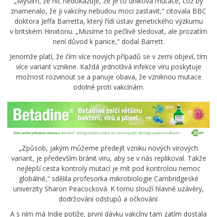
„Myslím, že nic nedokazuje, že je to úniková mutace, což by
znamenalo, že ji vakcíny nebudou moci zastavit,“ citovala BBC
doktora Jeffa Barretta, který řídí ústav genetického výzkumu
v britském Hinxtonu. „Musíme to pečlivě sledovat, ale prozatím
není důvod k panice,“ dodal Barrett.
Jenomže platí, že čím více nových případů se v zemi objeví, tím
více variant vznikne. Každá jednotlivá infekce viru poskytuje
možnost rozvinout se a panuje obava, že vzniknou mutace
odolné proti vakcínám.
„Způsob, jakým můžeme předejít vzniku nových virových
variant, je především bránit viru, aby se v nás replikoval. Takže
nejlepší cesta kontroly mutací je mít pod kontrolou nemoc
globálně,“ sdělila profesorka mikrobiologie Cambridgeské
univerzity Sharon Peacocková. K tomu slouží hlavně uzávěry,
dodržování odstupů a očkování.
A s ním má Indie potíže, první dávku vakcíny tam zatím dostala