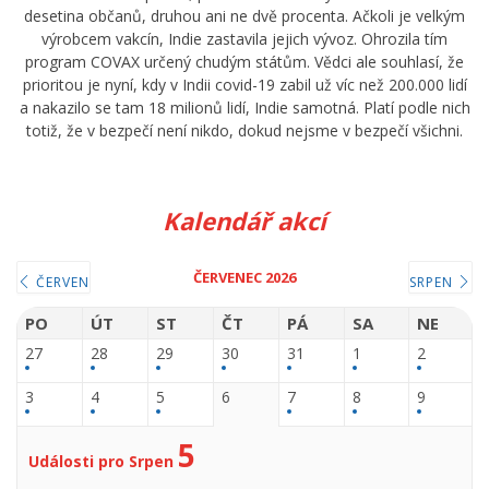
desetina občanů, druhou ani ne dvě procenta. Ačkoli je velkým
výrobcem vakcín, Indie zastavila jejich vývoz. Ohrozila tím
program COVAX určený chudým státům. Vědci ale souhlasí, že
prioritou je nyní, kdy v Indii covid-19 zabil už víc než 200.000 lidí
a nakazilo se tam 18 milionů lidí, Indie samotná. Platí podle nich
totiž, že v bezpečí není nikdo, dokud nejsme v bezpečí všichni.
Kalendář akcí
ČERVENEC 2026
ČERVEN
SRPEN
PO
ÚT
ST
ČT
PÁ
SA
NE
27
28
29
30
31
1
2
3
4
5
6
7
8
9
5
Události pro Srpen