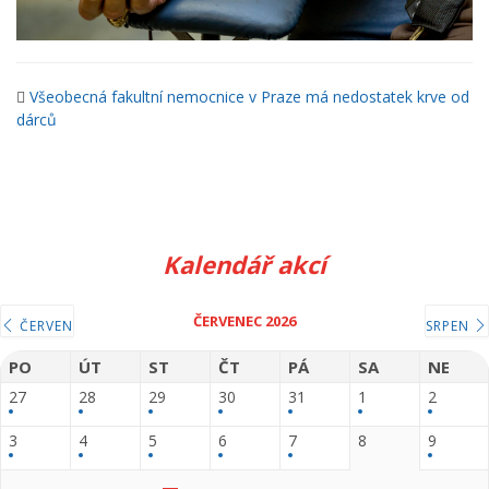
Všeobecná fakultní nemocnice v Praze má nedostatek krve od
dárců
Kalendář akcí
ČERVENEC 2026
ČERVEN
SRPEN
PO
ÚT
ST
ČT
PÁ
SA
NE
27
28
29
30
31
1
2
3
4
5
6
7
8
9