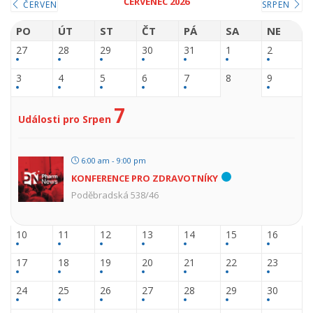
ČERVENEC 2026
ČERVEN
SRPEN
PO
ÚT
ST
ČT
PÁ
SA
NE
27
28
29
30
31
1
2
3
4
5
6
7
8
9
7
Události pro Srpen
6:00 am - 9:00 pm
KONFERENCE PRO ZDRAVOTNÍKY
Poděbradská 538/46
10
11
12
13
14
15
16
17
18
19
20
21
22
23
24
25
26
27
28
29
30