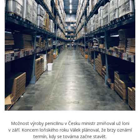
Možnost výroby penicilinu v Česku ministr zmiňoval už loni
v září. Koncem loňského roku Válek plánoval, že brzy oznámí
termín, kdy se továrna začne stavět.