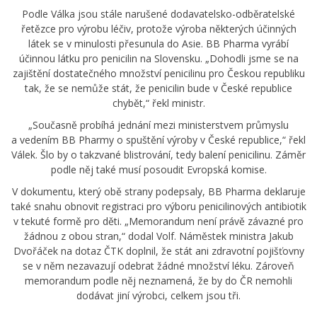
Podle Válka jsou stále narušené dodavatelsko-odběratelské
řetězce pro výrobu léčiv, protože výroba některých účinných
látek se v minulosti přesunula do Asie. BB Pharma vyrábí
účinnou látku pro penicilin na Slovensku. „Dohodli jsme se na
zajištění dostatečného množství penicilinu pro Českou republiku
tak, že se nemůže stát, že penicilin bude v České republice
chybět,“ řekl ministr.
„Současně probíhá jednání mezi ministerstvem průmyslu
a vedením BB Pharmy o spuštění výroby v České republice,“ řekl
Válek. Šlo by o takzvané blistrování, tedy balení penicilinu. Záměr
podle něj také musí posoudit Evropská komise.
V dokumentu, který obě strany podepsaly, BB Pharma deklaruje
také snahu obnovit registraci pro výboru penicilinových antibiotik
v tekuté formě pro děti. „Memorandum není právě závazné pro
žádnou z obou stran,“ dodal Volf. Náměstek ministra Jakub
Dvořáček na dotaz ČTK doplnil, že stát ani zdravotní pojišťovny
se v něm nezavazují odebrat žádné množství léku. Zároveň
memorandum podle něj neznamená, že by do ČR nemohli
dodávat jiní výrobci, celkem jsou tři.