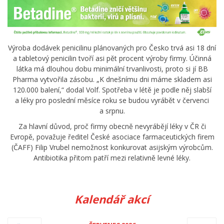
Výroba dodávek penicilinu plánovaných pro Česko trvá asi 18 dní
a tabletový penicilin tvoří asi pět procent výroby firmy. Účinná
látka má dlouhou dobu minimální trvanlivosti, proto si jí BB
Pharma vytvořila zásobu. „K dnešnímu dni máme skladem asi
120.000 balení,“ dodal Volf. Spotřeba v létě je podle něj slabší
a léky pro poslední měsíce roku se budou vyrábět v červenci
a srpnu.
Za hlavní důvod, proč firmy obecně nevyrábějí léky v ČR či
Evropě, považuje ředitel České asociace farmaceutických firem
(ČAFF) Filip Vrubel nemožnost konkurovat asijským výrobcům.
Antibiotika přitom patří mezi relativně levné léky.
Kalendář akcí