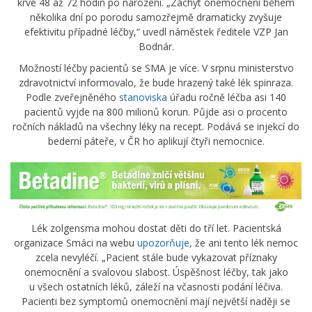
krve 48 až 72 hodin po narození. „Záchyt onemocnění během
několika dní po porodu samozřejmě dramaticky zvyšuje
efektivitu případné léčby,“ uvedl náměstek ředitele VZP Jan
Bodnár.
Možností léčby pacientů se SMA je více. V srpnu ministerstvo
zdravotnictví informovalo, že bude hrazený také lék spinraza.
Podle zveřejněného
stanoviska
úřadu ročně léčba asi 140
pacientů vyjde na 800 milionů korun. Půjde asi o procento
ročních nákladů na všechny léky na recept. Podává se injekcí do
bederní páteře, v ČR ho aplikují čtyři nemocnice.
Lék zolgensma mohou dostat děti do tří let. Pacientská
organizace Smáci na webu
upozorňuje
, že ani tento lék nemoc
zcela nevyléčí. „Pacient stále bude vykazovat příznaky
onemocnění a svalovou slabost. Úspěšnost léčby, tak jako
u všech ostatních léků, záleží na včasnosti podání léčiva.
Pacienti bez symptomů onemocnění mají největší naději se