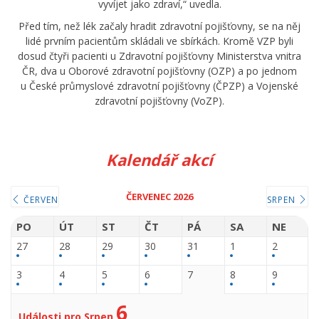
vyvíjet jako zdraví,“ uvedla.
Před tím, než lék začaly hradit zdravotní pojišťovny, se na něj
lidé prvním pacientům skládali ve sbírkách. Kromě VZP byli
dosud čtyři pacienti u Zdravotní pojišťovny Ministerstva vnitra
ČR, dva u Oborové zdravotní pojišťovny (OZP) a po jednom
u České průmyslové zdravotní pojišťovny (ČPZP) a Vojenské
zdravotní pojišťovny (VoZP).
Kalendář akcí
ČERVENEC 2026
ČERVEN
SRPEN
PO
ÚT
ST
ČT
PÁ
SA
NE
27
28
29
30
31
1
2
3
4
5
6
7
8
9
6
Události pro Srpen