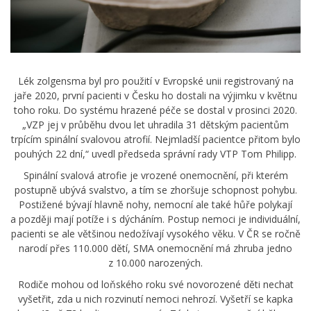
Lék zolgensma byl pro použití v Evropské unii registrovaný na
jaře 2020, první pacienti v Česku ho dostali na výjimku v květnu
toho roku. Do systému hrazené péče se dostal v prosinci 2020.
„VZP jej v průběhu dvou let uhradila 31 dětským pacientům
trpícím spinální svalovou atrofií. Nejmladší pacientce přitom bylo
pouhých 22 dní,“ uvedl předseda správní rady VTP Tom Philipp.
Spinální svalová atrofie je vrozené onemocnění, při kterém
postupně ubývá svalstvo, a tím se zhoršuje schopnost pohybu.
Postižené bývají hlavně nohy, nemocní ale také hůře polykají
a později mají potíže i s dýcháním. Postup nemoci je individuální,
pacienti se ale většinou nedožívají vysokého věku. V ČR se ročně
narodí přes 110.000 dětí, SMA onemocnění má zhruba jedno
z 10.000 narozených.
Rodiče mohou od loňského roku své novorozené děti nechat
vyšetřit, zda u nich rozvinutí nemoci nehrozí. Vyšetří se kapka