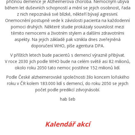
příčinou demence je Alzheimerova choroba. Nemocným ubývá
během let duševních schopností a mění se jejich osobnost, řada
z nich nepoznává své blízké, někteří bývají agresivní.
Onemocnění postupně vede k závislosti pacienta na každodenní
pomoci druhých. Některé studie prokázaly souvislost mezi
těmito nemocemi a životním stylem a dalšími zdravotními
aspekty. Na jejich základě pak vznikla dnes zveřejněná
doporučení WHO, píše agentura DPA.
V příštích letech bude pacientů s demencí výrazně přibývat.
V roce 2030 jich podle WHO bude na celém světě asi 82 milionů,
okolo roku 2050 tato nemoc postihne 152 milionů lidí.
Podle České alzheimerovské společnosti žilo koncem loňského
roku v ČR kolem 183.000 lidí s demencí, do roku 2050 se jejich
počet podle predikcí zdvojnásobí.
hab šeb
Kalendář akcí