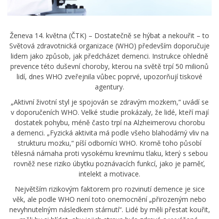
Ženeva 14. května (ČTK) – Dostatečně se hýbat a nekouřit – to
Světová zdravotnická organizace (WHO) především doporučuje
lidem jako způsob, jak předcházet demenci. Instrukce ohledně
prevence této duševní choroby, kterou na světě trpí 50 milionů
lidí, dnes WHO zveřejnila vůbec poprvé, upozorňují tiskové
agentury.
„Aktivní životní styl je spojován se zdravým mozkem,“ uvádí se
v doporučeních WHO. Velké studie prokázaly, že lidé, kteří mají
dostatek pohybu, méně často trpí na Alzheimerovu chorobu
a demenci. „Fyzická aktivita má podle všeho blahodárný vliv na
strukturu mozku,“ píší odborníci WHO. Kromě toho působí
tělesná námaha proti vysokému krevnímu tlaku, který s sebou
rovněž nese riziko úbytku poznávacích funkcí, jako je paměť,
intelekt a motivace.
Největším rizikovým faktorem pro rozvinutí demence je sice
věk, ale podle WHO není toto onemocnění „přirozeným nebo
nevyhnutelným následkem stárnutí“. Lidé by měli přestat kouřit,