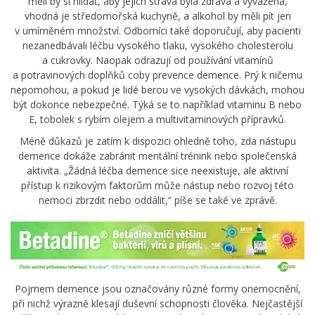
měli by si hlídat, aby jejich strava byla zdravá a vyvážená,
vhodná je středomořská kuchyně, a alkohol by měli pít jen
v umírněném množství. Odborníci také doporučují, aby pacienti
nezanedbávali léčbu vysokého tlaku, vysokého cholesterolu
a cukrovky. Naopak odrazují od používání vitamínů
a potravinových doplňků coby prevence demence. Prý k ničemu
nepomohou, a pokud je lidé berou ve vysokých dávkách, mohou
být dokonce nebezpečné. Týká se to například vitaminu B nebo
E, tobolek s rybím olejem a multivitaminových přípravků.
Méně důkazů je zatím k dispozici ohledně toho, zda nástupu
demence dokáže zabránit mentální trénink nebo společenská
aktivita. „Žádná léčba demence sice neexistuje, ale aktivní
přístup k rizikovým faktorům může nástup nebo rozvoj této
nemoci zbrzdit nebo oddálit,“ píše se také ve zprávě.
Pojmem demence jsou označovány různé formy onemocnění,
při nichž výrazně klesají duševní schopnosti člověka. Nejčastější