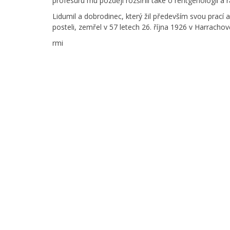
profesuru mu později rozšířili také o rentgenologii a ra
Lidumil a dobrodinec, který žil především svou prací a
posteli, zemřel v 57 letech 26. října 1926 v Harrachov
rmi