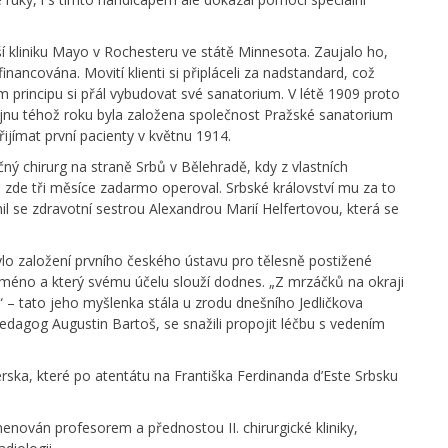
ší kliniku Mayo v Rochesteru ve státě Minnesota. Zaujalo ho,
financována. Movití klienti si připláceli za nadstandard, což
 principu si přál vybudovat své sanatorium. V létě 1909 proto
jnu téhož roku byla založena společnost Pražské sanatorium
řijímat první pacienty v květnu 1914.
čný chirurg na straně Srbů v Bělehradě, kdy z vlastních
le zde tři měsíce zadarmo operoval. Srbské království mu za to
l se zdravotní sestrou Alexandrou Marií Helfertovou, která se
lo založení prvního českého ústavu pro tělesně postižené
jméno a který svému účelu slouží dodnes. „Z mrzáčků na okraji
“ – tato jeho myšlenka stála u zrodu dnešního Jedličkova
 pedagog Augustin Bartoš, se snažili propojit léčbu s vedením
rska, které po atentátu na Františka Ferdinanda d’Este Srbsku
menován profesorem a přednostou II. chirurgické kliniky,