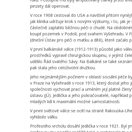
pinzety dál operovat.
V roce 1908 cestoval do USA a navštívil přitom nyněj
jak klinika udržuje krok s novými výzkumy, i to, jak je 
částečně zaplatilo běžnou péči o chudé. Na obdobném
koupil pozemek v Podolí, pod svahem Vyšehradu. V ří
(dnešní Ústav pro péči o matku a dítě), které začalo p
V první balkánské válce (1912-1913) působil jako vále
prostředků vypravil chirurgickou skupinu, v jejímž če
udělilo Řád svatého Sávy. Na Balkáně se také seznámi
pak stala jeho celoživotní družkou.
Jeho nejznámějším počinem v oblasti sociální péče by
v Praze na Vyšehradě v roce 1913, který dostal jeho 
společnosti vychovat prací a uměním její platné členy
ústavu (JÚ). Jedlička a jeho pokračovatelé, například
mladých lidí k maximální možné samostatnosti.
V první světové válce se ocitl na straně Rakouska-Uhe
vyhlásilo válku.
Profesního vrcholu dosáhl Jedlička v roce 1921. Byl j