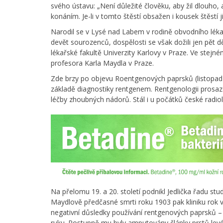
svého ústavu: „Není důležité člověku, aby žil dlouho
konáním. Je-li v tomto štěstí obsažen i kousek štěstí j
Narodil se v Lysé nad Labem v rodině obvodního lékař
devět sourozenců, dospělosti se však dožili jen pět 
lékařské fakultě Univerzity Karlovy v Praze. Ve stejné
profesora Karla Maydla v Praze.
Zde brzy po objevu Roentgenových paprsků (listopad 
základě diagnostiky rentgenem. Rentgenologii prosaz
léčby zhoubných nádorů. Stál i u počátků české radiolog
Na přelomu 19. a 20. století podnikl Jedlička řadu stu
Maydlově předčasné smrti roku 1903 pak kliniku rok ved
negativní důsledky používání rentgenových paprsků – 
ruku. Postupně mu byly amputovány články prstů levé