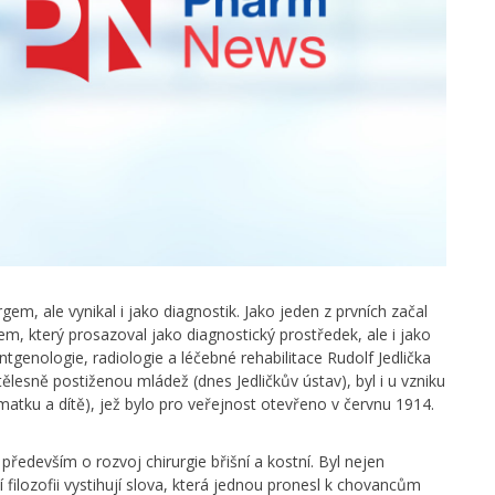
em, ale vynikal i jako diagnostik. Jako jeden z prvních začal
m, který prosazoval jako diagnostický prostředek, ale i jako
genologie, radiologie a léčebné rehabilitace Rudolf Jedlička
ělesně postiženou mládež (dnes Jedličkův ústav), byl i u vzniku
matku a dítě), jež bylo pro veřejnost otevřeno v červnu 1914.
 především o rozvoj chirurgie břišní a kostní. Byl nejen
 filozofii vystihují slova, která jednou pronesl k chovancům