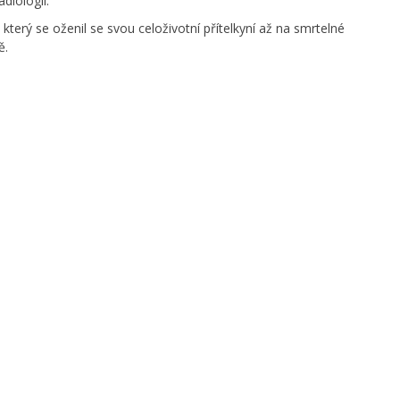
diologii.
 který se oženil se svou celoživotní přítelkyní až na smrtelné
ě.