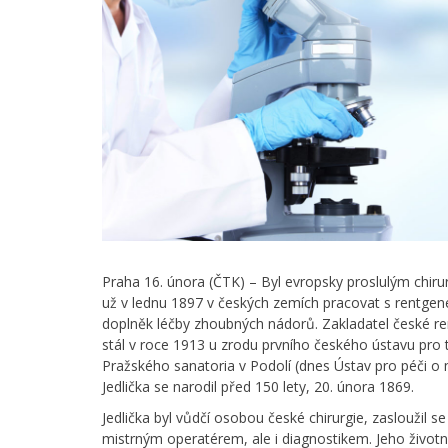
Praha 16. února (ČTK) – Byl evropsky proslulým chirurg
už v lednu 1897 v českých zemích pracovat s rentgene
doplněk léčby zhoubných nádorů. Zakladatel české rent
stál v roce 1913 u zrodu prvního českého ústavu pro t
Pražského sanatoria v Podolí (dnes Ústav pro péči o 
Jedlička se narodil před 150 lety, 20. února 1869.
Jedlička byl vůdčí osobou české chirurgie, zasloužil se
mistrným operatérem, ale i diagnostikem. Jeho životní