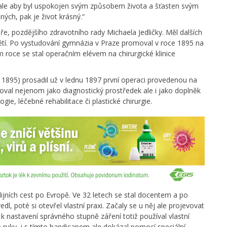
, ale aby byl uspokojen svým způsobem života a šťasten svým
iných, pak je život krásný.“
e, pozdějšího zdravotního rady Michaela Jedličky. Měl dalších
dětí. Po vystudování gymnázia v Praze promoval v roce 1895 na
m roce se stal operačním elévem na chirurgické klinice
1895) prosadil už v lednu 1897 první operaci provedenou na
oval nejenom jako diagnostický prostředek ale i jako doplněk
ie, léčebné rehabilitace či plastické chirurgie.
dijních cest po Evropě. Ve 32 letech se stal docentem a po
l, poté si otevřel vlastní praxi. Začaly se u něj ale projevovat
k nastavení správného stupně záření totiž používal vlastní
 ruky, i s tímto handicapem ale dokázal pomocí speciální