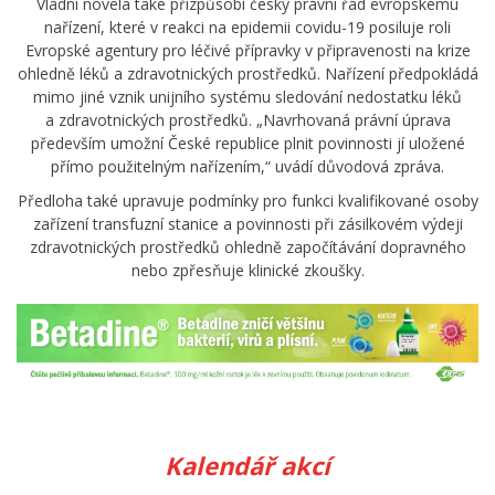
Vládní novela také přizpůsobí český právní řád evropskému
nařízení, které v reakci na epidemii covidu-19 posiluje roli
Evropské agentury pro léčivé přípravky v připravenosti na krize
ohledně léků a zdravotnických prostředků. Nařízení předpokládá
mimo jiné vznik unijního systému sledování nedostatku léků
a zdravotnických prostředků. „Navrhovaná právní úprava
především umožní České republice plnit povinnosti jí uložené
přímo použitelným nařízením,“ uvádí důvodová zpráva.
Předloha také upravuje podmínky pro funkci kvalifikované osoby
zařízení transfuzní stanice a povinnosti při zásilkovém výdeji
zdravotnických prostředků ohledně započítávání dopravného
nebo zpřesňuje klinické zkoušky.
Kalendář akcí