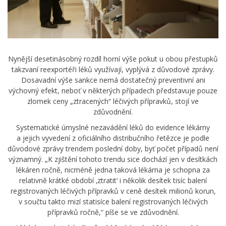
Nynější desetinásobný rozdíl horní výše pokut u obou přestupků
takzvaní reexportéři léků využívají, vyplývá z důvodové zprávy.
Dosavadní výše sankce nemá dostatečný preventivní ani
výchovný efekt, neboť v některých případech představuje pouze
zlomek ceny „ztracených“ léčivých přípravků, stojí ve
zdůvodnění.
Systematické úmyslné nezavádění léků do evidence lékárny
a jejich vyvedení z oficiálního distribučního řetězce je podle
důvodové zprávy trendem poslední doby, byť počet případů není
významný. „K zjištění tohoto trendu sice dochází jen v desítkách
lékáren ročně, nicméně jedna taková lékárna je schopna za
relativně krátké období ‚ztratit‘ i několik desítek tisíc balení
registrovaných léčivých přípravků v ceně desítek milionů korun,
v součtu takto mizí statisíce balení registrovaných léčivých
přípravků ročně,“ píše se ve zdůvodnění.