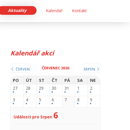
Aktuality
Kalendář
Kontakt
Kalendář akcí
ČERVENEC 2026
ČERVEN
SRPEN
PO
ÚT
ST
ČT
PÁ
SA
NE
27
28
29
30
31
1
2
3
4
5
6
7
8
9
6
Události pro Srpen