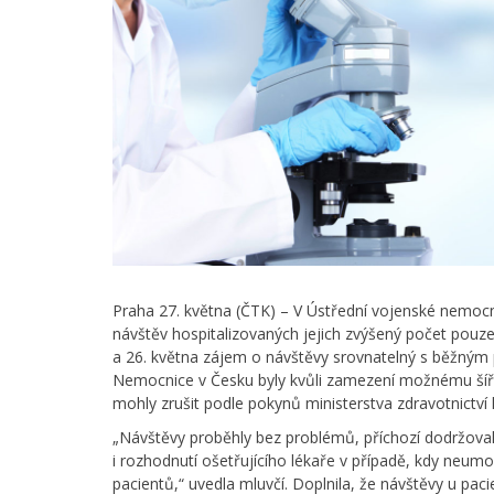
Praha 27. května (ČTK) – V Ústřední vojenské nemoc
návštěv hospitalizovaných jejich zvýšený počet pouze
a 26. května zájem o návštěvy srovnatelný s běžným 
Nemocnice v Česku byly kvůli zamezení možnému šíř
mohly zrušit podle pokynů ministerstva zdravotnictví
„Návštěvy proběhly bez problémů, příchozí dodržoval
i rozhodnutí ošetřujícího lékaře v případě, kdy neumo
pacientů,“ uvedla mluvčí. Doplnila, že návštěvy u paci