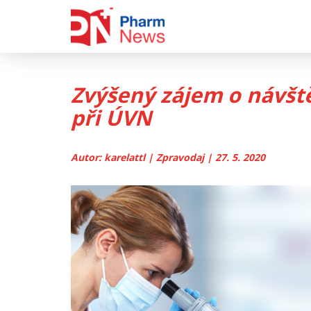
Skip
to
content
Zvýšený zájem o návšt
při ÚVN
Autor: karelattl | Zpravodaj | 27. 5. 2020