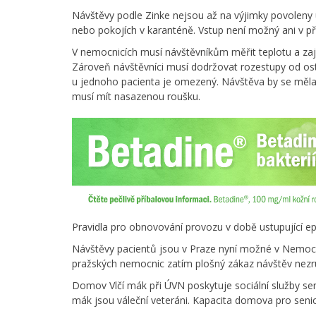
Návštěvy podle Zinke nejsou až na výjimky povoleny 
nebo pokojích v karanténě. Vstup není možný ani v p
V nemocnicích musí návštěvníkům měřit teplotu a zaji
Zároveň návštěvníci musí dodržovat rozestupy od osta
u jednoho pacienta je omezený. Návštěva by se měla 
musí mít nasazenou roušku.
Pravidla pro obnovování provozu v době ustupující ep
Návštěvy pacientů jsou v Praze nyní možné v Nemocni
pražských nemocnic zatím plošný zákaz návštěv nezru
Domov Vlčí mák při ÚVN poskytuje sociální služby s
mák jsou váleční veteráni. Kapacita domova pro seni