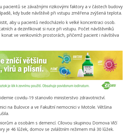
u pacientů se závažnými rizikovými faktory a v částech budovy
řípadě, kdy bude návštěvě při vstupu změřena zvýšená teplota.
stit, aby u pacientů nedocházelo k velké koncentraci osob.
tních a dezinfikovat si ruce při vstupu. Počet návštěvníků
konat ve venkovních prostorách, přičemž pacient i návštěva
idemie covidu-19 stanovilo ministerstvo zdravotnictví.
ci na Bulovce a ve Fakultní nemocnici v Motole. Většina
šila.
eniorům a osobám s demencí. Cílovou skupinou Domova Vlčí
ory je 46 lůžek, domov se zvláštním režimem má 30 lůžek.