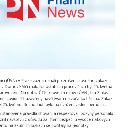
nici (ÚVN) v Praze zaznamenali po zrušení plošného zákazu
 v Domově Vlčí mák. Na ostatních pracovištích byl 25. května
provozem. Na dotaz ČTK to uvedla mluvčí ÚVN Jitka Zinke.
ení covidu-19 uzavřeny návštěvám na začátku března. Zákaz
 k 25. květnu. Rozhodnutí bylo na uvážení vedení nemocnic.
i stanovená pravidla chování a respektovali pokyny personálu
žnil návštěvu z důvodu zajištění bezpečí u vysoce rizikových
entů na akutních lůžkách se počítaly na jednotky.