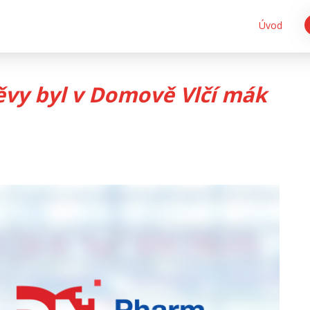
Úvod
ěvy byl v Domově Vlčí mák