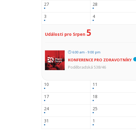
27
28
3
4
5
Události pro Srpen
6:00 am - 9:00 pm
KONFERENCE PRO ZDRAVOTNÍKY
Poděbradská 538/46
10
11
17
18
24
25
31
1