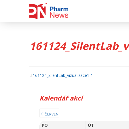
Skip
to
content
161124_SilentLab_v
161124_SilentLab_vizualizace1-1
Kalendář akcí
ČERVEN
PO
ÚT