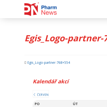
Skip
to
content
Egis_Logo-partner-
Egis_Logo-partner-768×554
Kalendář akcí
ČERVEN
PO
ÚT