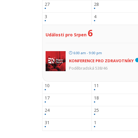
27
28
3
4
6
Události pro Srpen
6:00 am - 9:00 pm
KONFERENCE PRO ZDRAVOTNÍKY
Poděbradská 538/46
10
11
17
18
24
25
31
1