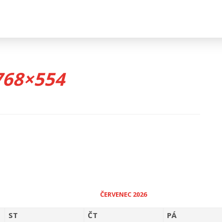
768×554
ČERVENEC 2026
ST
ČT
PÁ