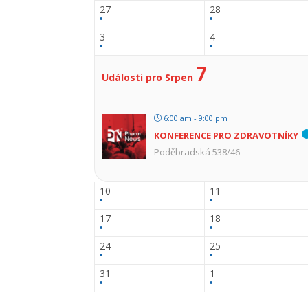
27
28
3
4
7
Události pro Srpen
6:00 am - 9:00 pm
KONFERENCE PRO ZDRAVOTNÍKY
Poděbradská 538/46
10
11
17
18
24
25
31
1