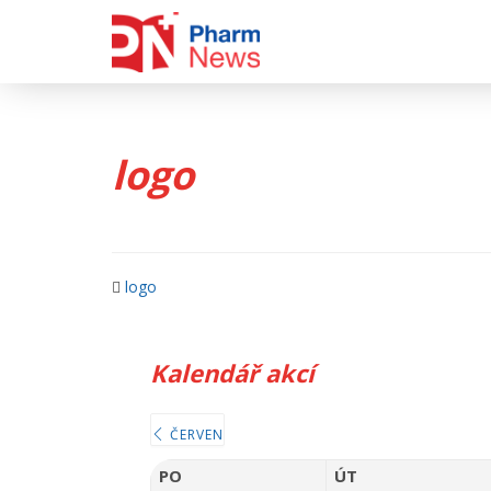
Skip
to
content
logo
logo
Kalendář akcí
ČERVEN
PO
ÚT