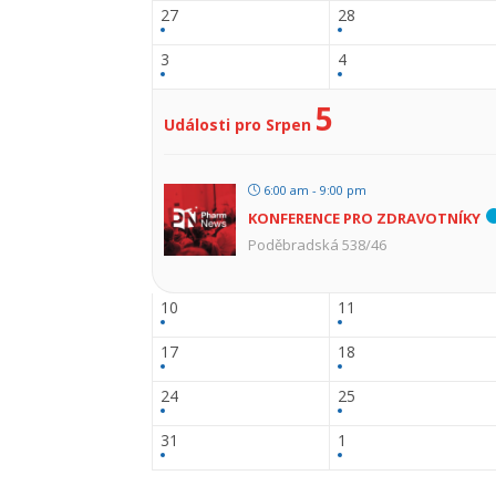
27
28
3
4
5
Události pro Srpen
6:00 am - 9:00 pm
KONFERENCE PRO ZDRAVOTNÍKY
Poděbradská 538/46
10
11
17
18
24
25
31
1