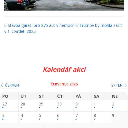
Stavba garáží pro 275 aut v nemocnici Trutnov by mohla začít
v 1. čtvrtletí 2025
Kalendář akcí
ČERVENEC 2026
ČERVEN
SRPEN
PO
ÚT
ST
ČT
PÁ
SA
NE
27
28
29
30
31
1
2
3
4
5
6
7
8
9