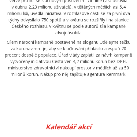
verze pro lidi se sluchovým postižením. On-line část oslovila
v dubnu 2,23 milionu uživatelů, v tištěných médiích asi 5,4
milionu lidí, uvedla iniciativa. V rozhlasové části se za první dva
týdny odvysílalo 750 spotů a v květnu se rozšířily i na stanice
Českého rozhlasu. V květnu se podle autorů síla kampaně
zdvojnásobila.
Cílem národní kampaně postavené na sloganu Udělejme tečku
za koronavirem je, aby se k očkování přihlásilo alespoň 70
procent dospělé populace. Úřad vlády zaplatil za návrh kampaně
vytvořený iniciativou Cesta ven 4,2 milionu korun bez DPH,
ministerstvo zdravotnictví nakoupí prostor v médiích až za 50
milionů korun. Nákup pro něj zajišťuje agentura Remmark.
Kalendář akcí