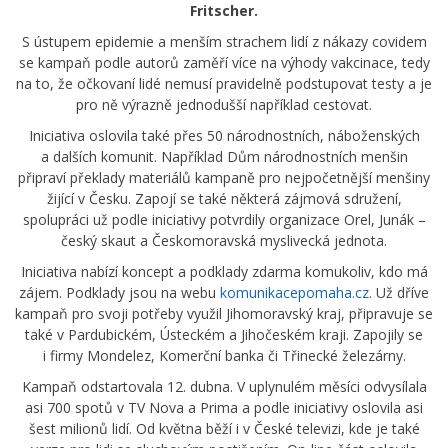
Fritscher.
S ústupem epidemie a menším strachem lidí z nákazy covidem
se kampaň podle autorů zaměří více na výhody vakcinace, tedy
na to, že očkovaní lidé nemusí pravidelně podstupovat testy a je
pro ně výrazně jednodušší například cestovat.
Iniciativa oslovila také přes 50 národnostních, náboženských
a dalších komunit. Například Dům národnostních menšin
připraví překlady materiálů kampaně pro nejpočetnější menšiny
žijící v Česku. Zapojí se také některá zájmová sdružení,
spolupráci už podle iniciativy potvrdily organizace Orel, Junák –
český skaut a Českomoravská myslivecká jednota.
Iniciativa nabízí koncept a podklady zdarma komukoliv, kdo má
zájem. Podklady jsou na webu
komunikacepomaha.cz
. Už dříve
kampaň pro svoji potřeby využil Jihomoravský kraj, připravuje se
také v Pardubickém, Ústeckém a Jihočeském kraji. Zapojily se
i firmy Mondelez, Komerční banka či Třinecké železárny.
Kampaň odstartovala 12. dubna. V uplynulém měsíci odvysílala
asi 700 spotů v TV Nova a Prima a podle iniciativy oslovila asi
šest milionů lidí. Od května běží i v České televizi, kde je také