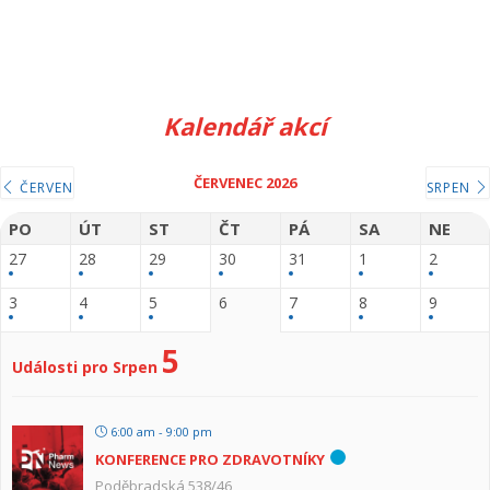
Kalendář akcí
ČERVENEC 2026
ČERVEN
SRPEN
PO
ÚT
ST
ČT
PÁ
SA
NE
27
28
29
30
31
1
2
3
4
5
6
7
8
9
5
Události pro Srpen
6:00 am - 9:00 pm
KONFERENCE PRO ZDRAVOTNÍKY
Poděbradská 538/46