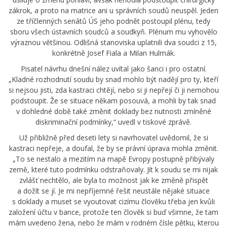
zákrok, a proto na matrice ani u správních soudů neuspěl. Jeden
ze tříčlenných senátů ÚS jeho podnět postoupil plénu, tedy
sboru všech ústavních soudců a soudkyň. Plénum mu vyhovělo
výraznou většinou. Odlišná stanoviska uplatnili dva soudci z 15,
konkrétně Josef Fiala a Milan Hulmák.
Pisatel návrhu dnešní nález uvítal jako šanci i pro ostatní.
„Kladné rozhodnutí soudu by snad mohlo být nadějí pro ty, kteří
si nejsou jisti, zda kastraci chtějí, nebo si ji nepřejí či ji nemohou
podstoupit. Že se situace někam posouvá, a mohli by tak snad
v dohledné době také změnit doklady bez nutnosti zmíněné
diskriminační podmínky,“ uvedl v tiskové zprávě.
Už přibližně před deseti lety si navrhovatel uvědomil, že si
kastraci nepřeje, a doufal, že by se právní úprava mohla změnit.
„To se nestalo a mezitím na mapě Evropy postupně přibývaly
země, které tuto podmínku odstraňovaly. Jít k soudu se mi nijak
zvlášť nechtělo, ale byla to možnost jak ke změně přispět
a dožít se jí. Je mi nepříjemné řešit neustále nějaké situace
s doklady a muset se vyoutovat cizímu člověku třeba jen kvůli
založení účtu v bance, protože ten člověk si buď všimne, že tam
mám uvedeno žena, nebo že mám v rodném čísle pětku, kterou