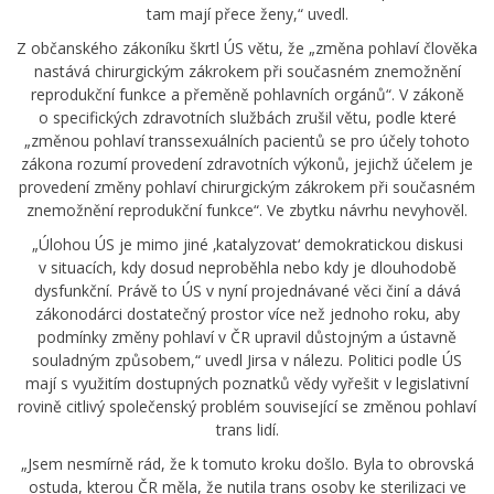
tam mají přece ženy,“ uvedl.
Z občanského zákoníku škrtl ÚS větu, že „změna pohlaví člověka
nastává chirurgickým zákrokem při současném znemožnění
reprodukční funkce a přeměně pohlavních orgánů“. V zákoně
o specifických zdravotních službách zrušil větu, podle které
„změnou pohlaví transsexuálních pacientů se pro účely tohoto
zákona rozumí provedení zdravotních výkonů, jejichž účelem je
provedení změny pohlaví chirurgickým zákrokem při současném
znemožnění reprodukční funkce“. Ve zbytku návrhu nevyhověl.
„Úlohou ÚS je mimo jiné ‚katalyzovat‘ demokratickou diskusi
v situacích, kdy dosud neproběhla nebo kdy je dlouhodobě
dysfunkční. Právě to ÚS v nyní projednávané věci činí a dává
zákonodárci dostatečný prostor více než jednoho roku, aby
podmínky změny pohlaví v ČR upravil důstojným a ústavně
souladným způsobem,“ uvedl Jirsa v nálezu. Politici podle ÚS
mají s využitím dostupných poznatků vědy vyřešit v legislativní
rovině citlivý společenský problém související se změnou pohlaví
trans lidí.
„Jsem nesmírně rád, že k tomuto kroku došlo. Byla to obrovská
ostuda, kterou ČR měla, že nutila trans osoby ke sterilizaci ve