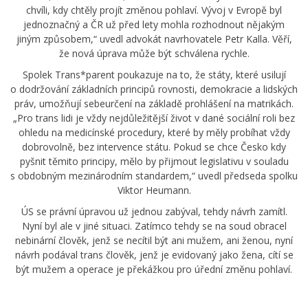
chvíli, kdy chtěly projít změnou pohlaví. Vývoj v Evropě byl
jednoznačný a ČR už před lety mohla rozhodnout nějakým
jiným způsobem,“ uvedl advokát navrhovatele Petr Kalla. Věří,
že nová úprava může být schválena rychle.
Spolek Trans*parent poukazuje na to, že státy, které usilují
o dodržování základních principů rovnosti, demokracie a lidských
práv, umožňují sebeurčení na základě prohlášení na matrikách.
„Pro trans lidi je vždy nejdůležitější život v dané sociální roli bez
ohledu na medicínské procedury, které by měly probíhat vždy
dobrovolně, bez intervence státu. Pokud se chce Česko kdy
pyšnit těmito principy, mělo by přijmout legislativu v souladu
s obdobným mezinárodním standardem,“ uvedl předseda spolku
Viktor Heumann.
ÚS se právní úpravou už jednou zabýval, tehdy návrh zamítl.
Nyní byl ale v jiné situaci. Zatímco tehdy se na soud obracel
nebinární člověk, jenž se necítil být ani mužem, ani ženou, nyní
návrh podával trans člověk, jenž je evidovaný jako žena, cítí se
být mužem a operace je překážkou pro úřední změnu pohlaví.