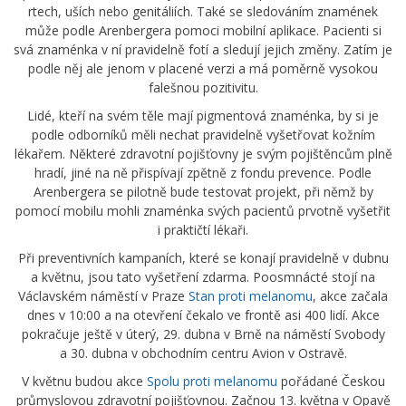
rtech, uších nebo genitáliích. Také se sledováním znamének
může podle Arenbergera pomoci mobilní aplikace. Pacienti si
svá znaménka v ní pravidelně fotí a sledují jejich změny. Zatím je
podle něj ale jenom v placené verzi a má poměrně vysokou
falešnou pozitivitu.
Lidé, kteří na svém těle mají pigmentová znaménka, by si je
podle odborníků měli nechat pravidelně vyšetřovat kožním
lékařem. Některé zdravotní pojišťovny je svým pojištěncům plně
hradí, jiné na ně přispívají zpětně z fondu prevence. Podle
Arenbergera se pilotně bude testovat projekt, při němž by
pomocí mobilu mohli znaménka svých pacientů prvotně vyšetřit
i praktičtí lékaři.
Při preventivních kampaních, které se konají pravidelně v dubnu
a květnu, jsou tato vyšetření zdarma. Poosmnácté stojí na
Václavském náměstí v Praze
Stan proti melanomu
, akce začala
dnes v 10:00 a na otevření čekalo ve frontě asi 400 lidí. Akce
pokračuje ještě v úterý, 29. dubna v Brně na náměstí Svobody
a 30. dubna v obchodním centru Avion v Ostravě.
V květnu budou akce
Spolu proti melanomu
pořádané Českou
průmyslovou zdravotní pojišťovnou. Začnou 13. května v Opavě