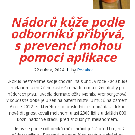
Nádorů kůže podle
odborníků přibývá,
s prevencí mohou
pomoci aplikace
22 dubna, 2024
by
Redakce
„Pokud nezměníme svoje chování na slunci, v roce 2040 bude
melanom u mužů nejčastějším nádorem a u žen druhý po
nádorech prsu,“ uvedla dermatoložka Monika Arenbergerová.
V současné době je u žen na pátém místě, u mužů na osmém.
V roce 2022, ze kterého jsou poslední dostupná data, lékaři
nově diagnostikovali melanom u asi 2800 lidí a u dalších 800
kožní nádor ve stadiu před zhoubným melanomem.
Lidé by se podle odborníků měli chránit ještě před tím, než
nádor vznikne. „Prevencí je nepoužívat solária, neležet na