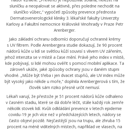
sluníčku a neopalovat se aktivně, přes poledne nechodit na
sluníčko vůbec,“ vypočetl způsoby prevence přednosta
Dermatovenerologické kliniky 3. lékařské fakulty Univerzity
Karlovy a Fakultní nemocnice Královské Vinohrady v Praze Petr
Arenberger.
Jako základní ochranu odborníci doporučují ochranné krémy
s UV filtrem. Podle Arenbergera studie dokazují, že 90 procent
nádorů kůže u lidí se světlou kůží souvisí s vlivem UV zářením,
jehož intenzita se v místě a čase mění. Právě jeho index v místě,
kde pobývají, si lidé mohou ověřit s pomocí mobilní aplikace. Ta
zároveň ukáže, jaké způsoby ochrany jsou v daném stupni
vhodné. „Může být třeba i jen dvacet stupňů, ale UV index může
být vysoký jako někde u moře,“ doplnila Arenbergerová s tím, že
člověk sám riziko přesně určit nemusí.
Lékaři varují, že přestože je 51 procent nádorů kůže odhaleno
v časném stadiu, které se dá dobře léčit, stále každý rok zemře
několik stovek lidí. Kvůli odkládání prevence v letech epidemie
covidu-19 je jich více než v předcházejících letech, nádory se
často objeví pozdě. Nejčastější jsou na trupu, ale zhruba 15
procent na méně viditelných místech, například ve vlasech, na