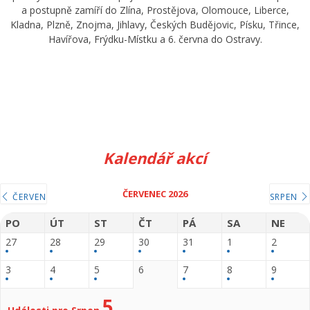
a postupně zamíří do Zlína, Prostějova, Olomouce, Liberce,
Kladna, Plzně, Znojma, Jihlavy, Českých Budějovic, Písku, Třince,
Havířova, Frýdku-Místku a 6. června do Ostravy.
Kalendář akcí
ČERVENEC 2026
ČERVEN
SRPEN
PO
ÚT
ST
ČT
PÁ
SA
NE
27
28
29
30
31
1
2
3
4
5
6
7
8
9
5